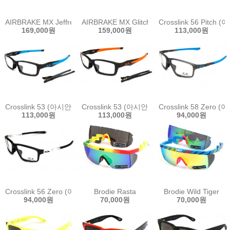
AIRBRAKE MX Jeffrey Herlings Signature(bike)
AIRBRAKE MX Glitch PYG(bike)
Crosslink 56 Pitc
169,000원
159,000원
113,000원
Crosslink 53 (아시안핏옵션)
Crosslink 53 (아시안핏옵션)
Crosslink 58 Zero
113,000원
113,000원
94,000원
Crosslink 56 Zero (아시안핏옵션)
Brodie Rasta
Brodie Wild Tiger
94,000원
70,000원
70,000원