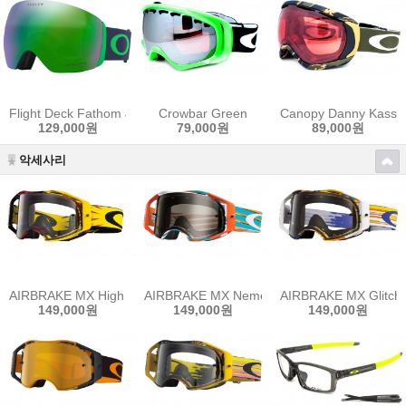
Flight Deck Fathom Jade
Crowbar Green
Canopy Danny Kass
129,000원
79,000원
89,000원
악세사리
AIRBRAKE MX High Voltage(bike)
AIRBRAKE MX Nemesis(bike)
AIRBRAKE MX Glitch 
149,000원
149,000원
149,000원