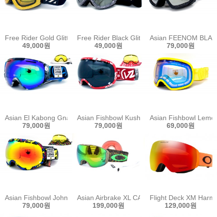
Free Rider Gold Glitter
Free Rider Black Glitter
Asian FEENOM BLAC
49,000원
49,000원
79,000원
Asian El Kabong Gnar Waiian Blue
Asian Fishbowl Kushflake Red
Asian Fishbowl Lemon
79,000원
79,000원
69,000원
Asian Fishbowl John Jacson
Asian Airbrake XL CAMO VINE JUNGLE
Flight Deck XM Harmo
79,000원
199,000원
129,000원