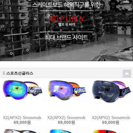
스포츠선글라스
X2(APX2) Snowmobile Optimus Grey
X2(APX2) Snowmobile Flash Blue
X2(APX2) Snowmobile
69,000원
69,000원
69,000원