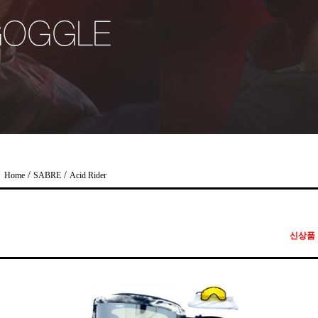
/
/
Home
SABRE
Acid Rider
신상품