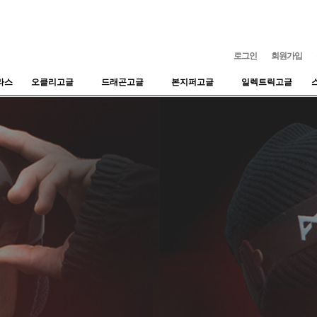
로그인
회원가입
라스
오클리고글
드래곤고글
본지퍼고글
일렉트릭고글