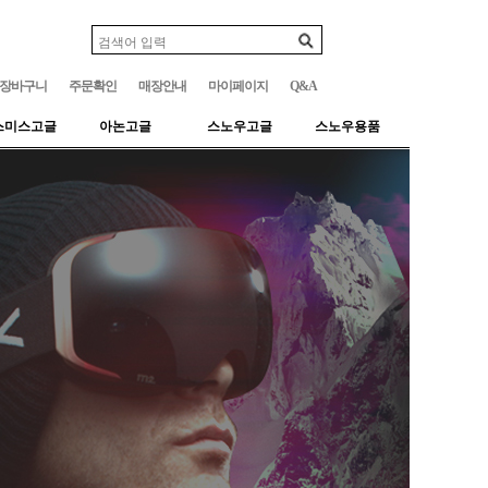
장바구니
주문확인
매장안내
마이페이지
Q&A
스미스고글
아논고글
스노우고글
스노우용품