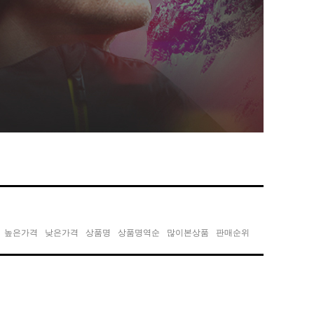
높은가격
낮은가격
상품명
상품명역순
많이본상품
판매순위