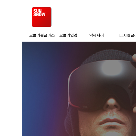
오클리썬글라스
오클리안경
악세사리
ETC썬글