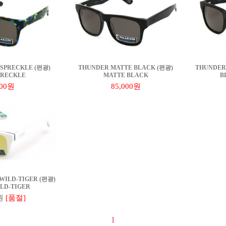
SPRECKLE (편광)
THUNDER MATTE BLACK (편광)
THUNDER
PRECKLE
MATTE BLACK
B
000원
85,000원
WILD-TIGER (편광)
LD-TIGER
원
[품절]
1