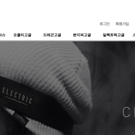
로그인
회원가입
라스
오클리고글
드래곤고글
본지퍼고글
일렉트릭고글