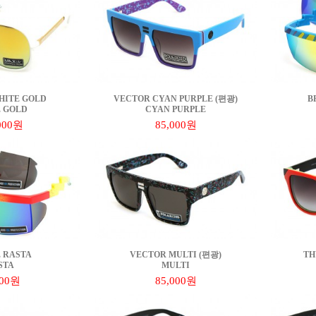
HITE GOLD
VECTOR CYAN PURPLE (편광)
B
 GOLD
CYAN PURPLE
000원
85,000원
 RASTA
VECTOR MULTI (편광)
TH
STA
MULTI
000원
85,000원