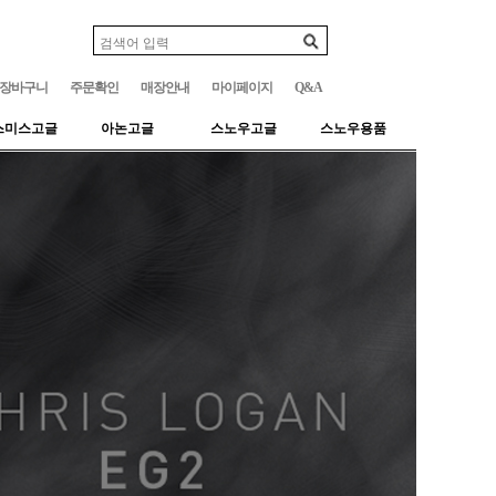
장바구니
주문확인
매장안내
마이페이지
Q&A
스미스고글
아논고글
스노우고글
스노우용품