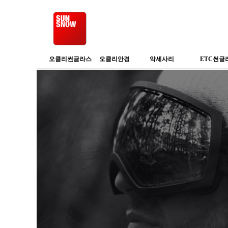
오클리썬글라스
오클리안경
악세사리
ETC썬글