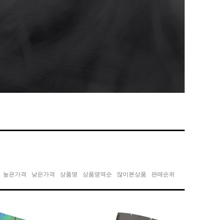
높은가격
낮은가격
상품명
상품명역순
많이본상품
판매순위