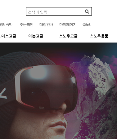
장바구니
주문확인
매장안내
마이페이지
Q&A
스미스고글
아논고글
스노우고글
스노우용품