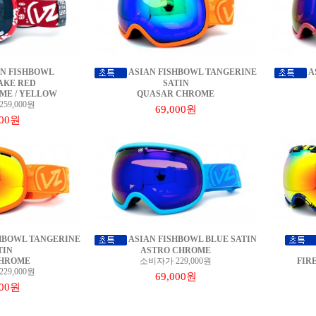
N FISHBOWL
ASIAN FISHBOWL TANGERINE
A
AKE RED
SATIN
ME / YELLOW
QUASAR CHROME
59,000원
69,000원
000원
HBOWL TANGERINE
ASIAN FISHBOWL BLUE SATIN
TIN
ASTRO CHROME
CHROME
소비자가 229,000원
FIR
29,000원
69,000원
000원