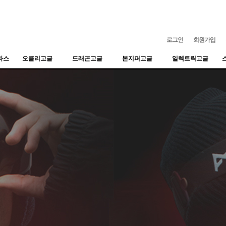
로그인
회원가입
라스
오클리고글
드래곤고글
본지퍼고글
일렉트릭고글