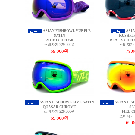
ASIAN FISHBOWL VURPLE
ASIA
SATIN
KUSHFL
ASTRO CHROME
BLACK CHRO
소비자가 229,000원
소비자가 2
69,000원
79,
ASIAN FISHBOWL LIME SATIN
ASIAN FIS
QUASAR CHROME
SA
소비자가 229,000원
FIRE 
소비자가 2
69,000원
69,