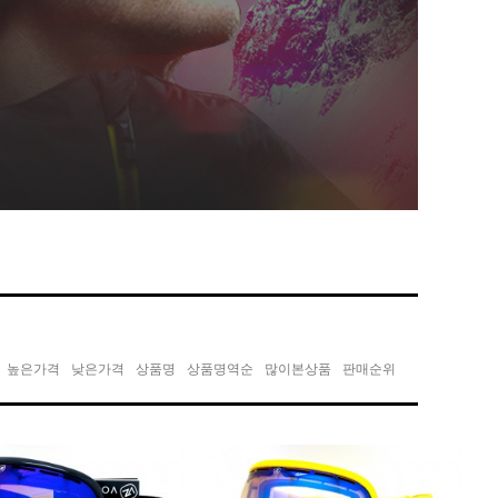
높은가격
낮은가격
상품명
상품명역순
많이본상품
판매순위