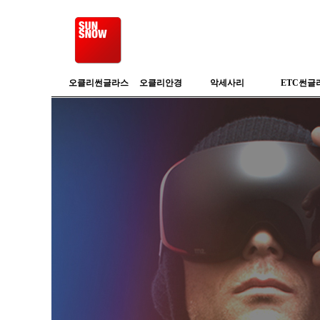
오클리썬글라스
오클리안경
악세사리
ETC썬글