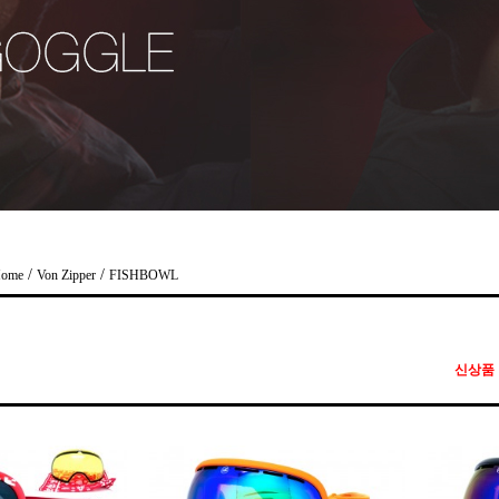
/
/
ome
Von Zipper
FISHBOWL
신상품