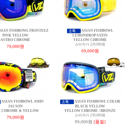
SIAN FISHBOWL FROSTEEZ
ASIAN FISHBOWL
PINK YELLOW
LEMONDROP SATIN
ASTRO CHROME
YELLOW CHROME
소비자가 229,000원
79,000원
69,000원
ASIAN FISHBOWL JOHN
ASIAN FISHBOWL COLOR
JACSON
BLACK YELLOW
E CHROME & YELLOW
YELLOW CHROME / BRONZE
소비자가 239,000원
79,000원
99,000원
[품절]