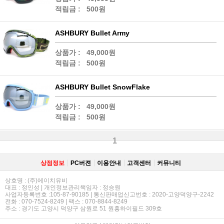
적립금 :
500원
ASHBURY Bullet Army
상품가 :
49,000원
적립금 :
500원
ASHBURY Bullet SnowFlake
상품가 :
49,000원
적립금 :
500원
1
상점정보
PC버젼
이용안내
고객센터
커뮤니티
상호명 : (주)에이치유비
대표 : 정인성 | 개인정보관리책임자 : 정승원
사업자등록번호 :105-87-90185 | 통신판매업신고번호 : 2020-고양덕양구-2242
전화 : 070-7524-8249 | 팩스 : 070-8844-8249
주소 : 경기도 고양시 덕양구 삼원로 51 원흥하이필드 309호