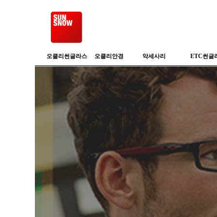
오클리썬글라스
오클리안경
악세사리
ETC썬글