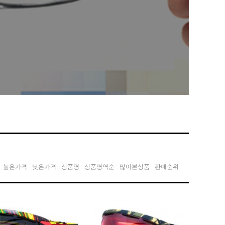
높은가격
낮은가격
상품명
상품명역순
많이본상품
판매순위