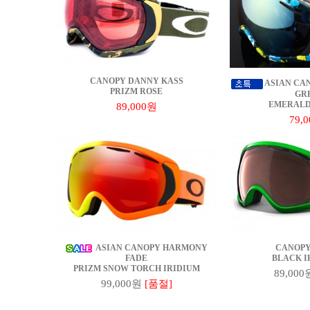
CANOPY DANNY KASS
ASIAN CA
PRIZM ROSE
GR
EMERALD
89,000원
79,
ASIAN CANOPY HARMONY
CANOPY
FADE
BLACK I
PRIZM SNOW TORCH IRIDIUM
89,000
99,000원
[품절]