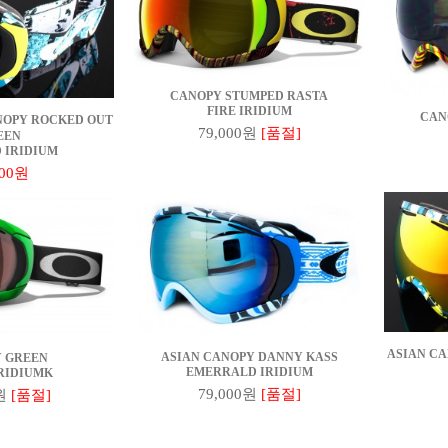
CANOPY STUMPED RASTA
FIRE IRIDIUM
CAN
NOPY ROCKED OUT
79,000원
[품절]
EEN
 IRIDIUM
000원
ASIAN C
ASIAN CANOPY DANNY KASS
 GREEN
EMERRALD IRIDIUM
RIDIUMK
79,000원
[품절]
원
[품절]