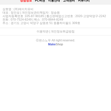
상점정보
PC버젼
이용안내
고객센터
커뮤니티
상호명 : (주)에이치유비
대표 : 정인성 | 개인정보관리책임자 : 정승원
사업자등록번호 :105-87-90185 | 통신판매업신고번호 : 2020-고양덕양구-2242
전화 : 070-7524-8249 | 팩스 : 070-8844-8249
주소 : 경기도 고양시 덕양구 삼원로 51 원흥하이필드 309호
이용약관
|
개인정보취급방침
ⓒ썬스노우 All right reserved.
Make
Shop